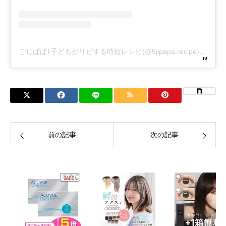
ごじぱぱ⌇子どもがリピする時短レシピ(@5jipapa.recipe)がシェアした投稿
前の記事
次の記事