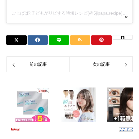
ごじぱぱ⌇子どもがリピする時短レシピ(@5jipapa.recipe)がシェアした投稿
前の記事
次の記事