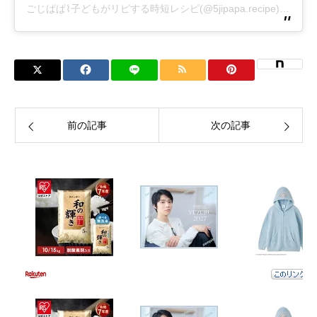
ごじぱぱ⌇子どもがリピする時短レシピ(@5jipapa.recipe)がシェアした投稿
前の記事
次の記事